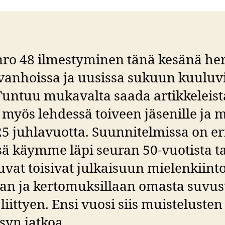
ro 48 ilmestyminen tänä kesänä her
 vanhoissa ja uusissa sukuun kuuluv
Tuntuu mukavalta saada artikkeleist
ti myös lehdessä toiveen jäsenille ja 
25 juhlavuotta. Suunnitelmissa on er
sä käymme läpi seuran 50-vuotista ta
at toisivat julkaisuun mielenkiinto
an ja kertomuksillaan omasta suvus
iittyen. Ensi vuosi siis muistelusten 
syn jatkoa