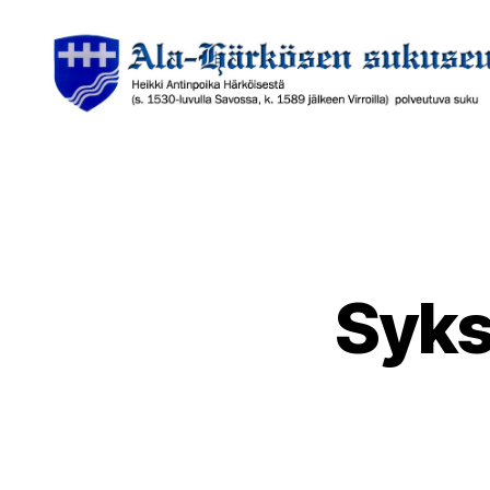
Ala-
Härkösen
sukuseura
Syks