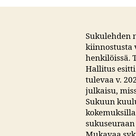
Sukulehden n
kiinnostusta
henkilöissä. 
Hallitus esit
tulevaa v. 20
julkaisu, mis
Sukuun kuuluv
kokemuksilla
sukuseuraan l
Mukavaa syk