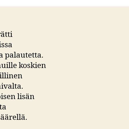
ätti
issa
a palautetta.
muille koskien
illinen
ivalta.
isen lisän
ta
äärellä.