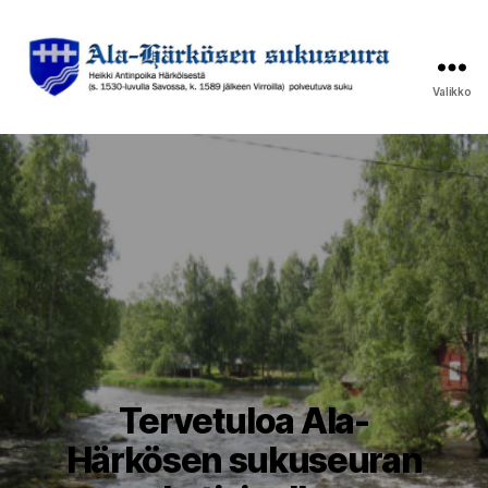
Valikko
Ala-
Härkösen
sukuseura
Tervetuloa Ala-
Härkösen sukuseuran