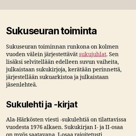
Sukuseuran toiminta
Sukuseuran toiminnan runkona on kolmen
vuoden välein järjestettävät
sukujuhlat
. Sen
lisäksi selvitellään edelleen suvun vaiheita,
julkaistaan sukukirjoja, kerätään perinnettä,
järjestellään sukuarkistoa ja julkaistaan
jäsenlehteä.
Sukulehti ja -kirjat
Ala-Härkösten viesti -sukulehtiä on tilattavissa
vuodesta 1976 alkaen. Sukukirjan I- ja II-osaa
on myös saatavana, I-osaa rajoitetusti.