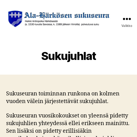
Valikko
Ala-
Härkösen
sukuseura
Sukujuhlat
Sukuseuran toiminnan runkona on kolmen
vuoden välein järjestettävät sukujuhlat.
Sukuseuran vuosikokoukset on yleensä pidetty
sukujuhlien yhteydessä ellei erikseen mainittu.
Sen lisäksi on pidetty erillisiäkin