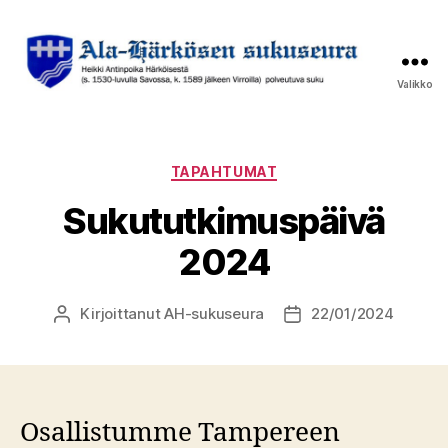
Valikko
Ala-
Härkösen
sukuseura
Kategoriat
TAPAHTUMAT
Sukututkimuspäivä
2024
Kirjoittanut
AH-sukuseura
22/01/2024
Kirjoittaja
Julkaisupäivämäärä
Osallistumme Tampereen