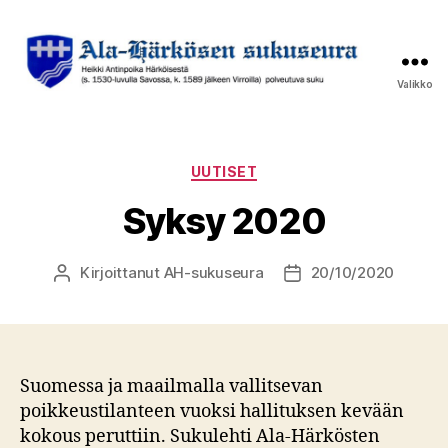
Valikko
Ala-
Härkösen
sukuseura
Kategoriat
UUTISET
Syksy 2020
Kirjoittanut
AH-sukuseura
20/10/2020
Kirjoittaja
Julkaisupäivämäärä
Suomessa ja maailmalla vallitsevan
poikkeustilanteen vuoksi hallituksen kevään
kokous peruttiin. Sukulehti Ala-Härkösten