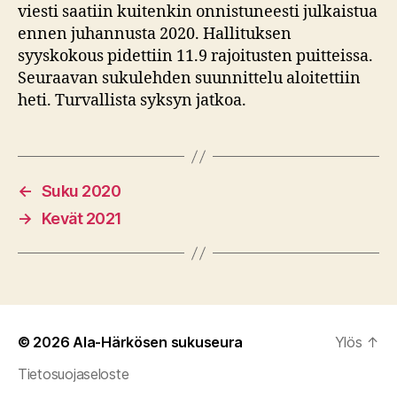
viesti saatiin kuitenkin onnistuneesti julkaistua
ennen juhannusta 2020. Hallituksen
syyskokous pidettiin 11.9 rajoitusten puitteissa.
Seuraavan sukulehden suunnittelu aloitettiin
heti. Turvallista syksyn jatkoa.
←
Suku 2020
→
Kevät 2021
© 2026
Ala-Härkösen sukuseura
Ylös
↑
Tietosuojaseloste