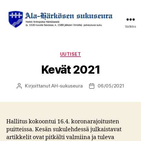
Valikko
Ala-
Härkösen
sukuseura
Kategoriat
UUTISET
Kevät 2021
Kirjoittanut
AH-sukuseura
06/05/2021
Kirjoittaja
Julkaisupäivämäärä
Hallitus kokoontui 16.4. koronarajoitusten
puitteissa. Kesän sukulehdessä julkaistavat
artikkelit ovat pitkälti valmiina ja tuleva