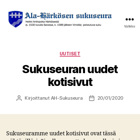
Valikko
Ala-
Härkösen
sukuseura
Kategoriat
UUTISET
Sukuseuran uudet
kotisivut
Kirjoittanut
AH-Sukuseura
20/01/2020
Kirjoittaja
Julkaisupäivämäärä
Sukuseuramme uudet kotisivut ovat tässä