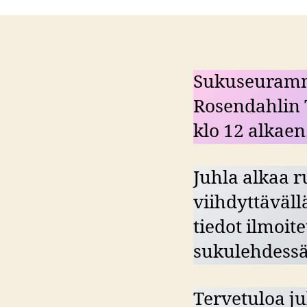
Sukuseuramme
Rosendahlin 
klo 12 alkaen
Juhla alkaa r
viihdyttäväl
tiedot ilmoit
sukulehdessä
Tervetuloa 