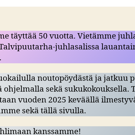
 täyttää 50 vuotta. Vietämme juhla
Talvipuutarha-juhlasalissa lauantai
.
uokailulla noutopöydästä ja jatkuu p
lä ohjelmalla sekä sukukokouksella
etaan vuoden 2025 keväällä ilmestyv
mme sekä tällä sivulla.
juhlimaan kanssamme!