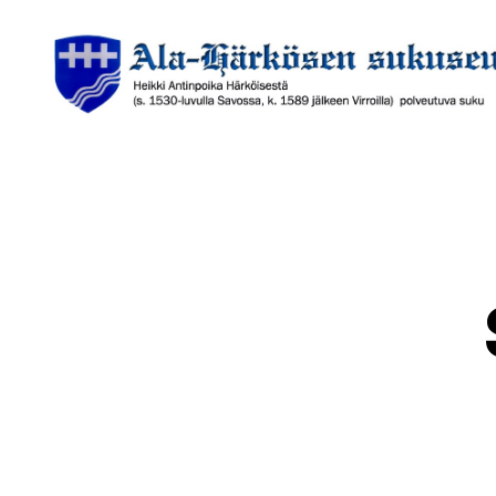
Ala-
Härkösen
sukuseura