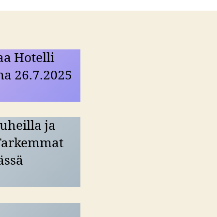
a Hotelli
na 26.7.2025
uheilla ja
. Tarkemmat
ässä