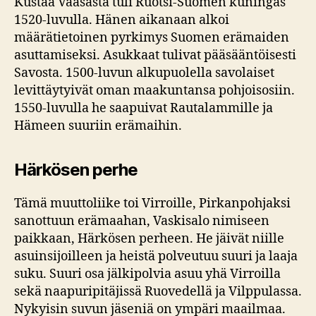
Kustaa Vaasasta tuli Ruotsi-Suomen kuningas
1520-luvulla. Hänen aikanaan alkoi
määrätietoinen pyrkimys Suomen erämaiden
asuttamiseksi. Asukkaat tulivat pääsääntöisesti
Savosta. 1500-luvun alkupuolella savolaiset
levittäytyivät oman maakuntansa pohjoisosiin.
1550-luvulla he saapuivat Rautalammille ja
Hämeen suuriin erämaihin.
Härkösen perhe
Tämä muuttoliike toi Virroille, Pirkanpohjaksi
sanottuun erämaahan, Vaskisalo nimiseen
paikkaan, Härkösen perheen. He jäivät niille
asuinsijoilleen ja heistä polveutuu suuri ja laaja
suku. Suuri osa jälkipolvia asuu yhä Virroilla
sekä naapuripitäjissä Ruovedellä ja Vilppulassa.
Nykyisin suvun jäseniä on ympäri maailmaa.