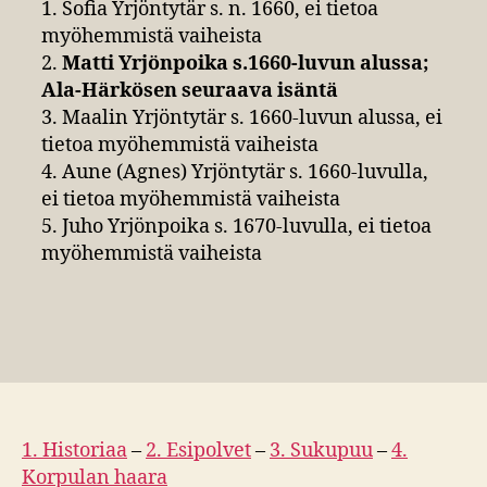
1. Sofia Yrjöntytär s. n. 1660, ei tietoa
myöhemmistä vaiheista
2.
Matti Yrjönpoika s.1660-luvun alussa;
Ala-Härkösen seuraava isäntä
3. Maalin Yrjöntytär s. 1660-luvun alussa, ei
tietoa myöhemmistä vaiheista
4. Aune (Agnes) Yrjöntytär s. 1660-luvulla,
ei tietoa myöhemmistä vaiheista
5. Juho Yrjönpoika s. 1670-luvulla, ei tietoa
myöhemmistä vaiheista
1. Historiaa
–
2. Esipolvet
–
3. Sukupuu
–
4.
Korpulan haara