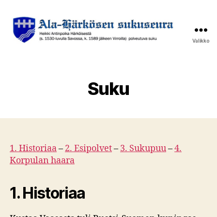
Valikko
Ala-
Härkösen
sukuseura
Suku
1. Historiaa
–
2. Esipolvet
–
3. Sukupuu
–
4.
Korpulan haara
1. Historiaa