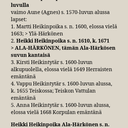
luvulla
vaimo Aune (Agnes) s. 1570-luvun alussa
lapset:
1. Martti Heikinpoika s. n. 1600, elossa vielä
1663; > Ylä-Härkönen
2.
Heikki Heikinpoika s. n. 1610, k. 1671
> ALA-HÄRKÖNEN, tämän Ala-Härkösen
suvun kantaisä
3. Kirsti Heikintytär s. 1600-luvun
alkupuolella, elossa vielä 1649 Herraisten
emäntänä
4. Vappu Heikintytär s. 1600-luvun alussa,
k. 1655 Teiskossa; Teiskon Vattulan
emäntänä
5. Anna Heikintytär s. 1600-luvun alussa,
elossa vielä 1668 Korpulan emäntänä
Heikki Heikinpoika Ala-Härkönen s. n.