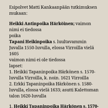
Esipolvet Matti Kankaanpään tutkimuksen
mukaan:
Heikki Antinpoika Härköinen;
vaimon
nimi ei tiedossa
poika
Tapani Heikinpoika
s. luultavammin
Juvalla 1550-luvulla, elossa Virroilla vielä
1605
vaimon nimi ei ole tiedossa
lapset:
1. Heikki Tapaninpoika Härkönen s. 1570-
luvulla Virroilla, k. noin. 1621 Virroilla
2. Erkki Tapaninpoika Härkönen s. 1580-
luvulla, elossa vielä 1633; asutti Kalettoman
talon 1620-luvulla
1.
Heikki Tapaninpoika Härkönen s. 1570-